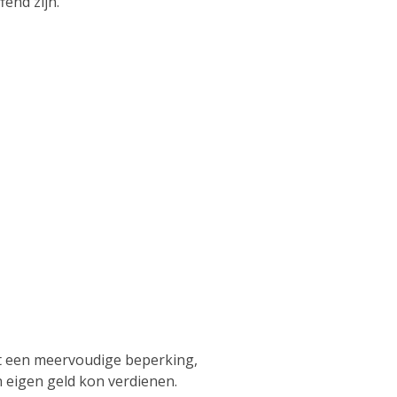
fend zijn.
eft een meervoudige beperking,
jn eigen geld kon verdienen.