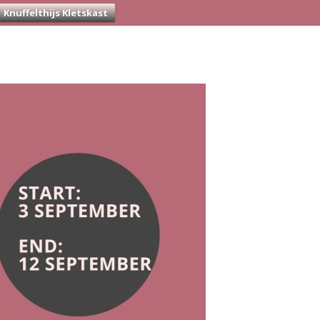
Knuffelthijs Kletskast