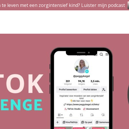
 te leven met een zorgintensief kind? Luister mijn podcast