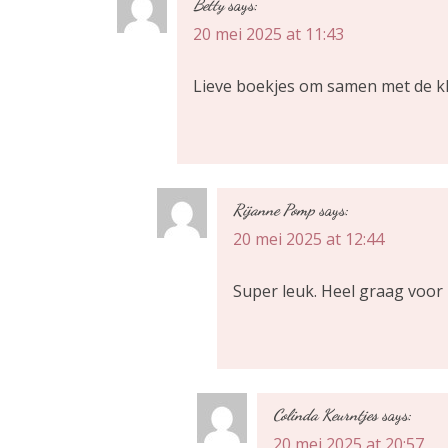
i
Betty
says:
20 mei 2025 at 11:43
c
Lieve boekjes om samen met de kl
h
t
n
Rijanne Pomp
says:
a
20 mei 2025 at 12:44
v
Super leuk. Heel graag voor 
i
g
a
Colinda Keurntjes
says:
t
20 mei 2025 at 20:57