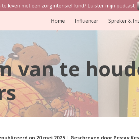
 te leven met een zorgintensief kind? Luister mijn podcast
Home
Influencer
Spreker & In
m van te houd
rs
publiceerd op
20 mei 2025
| Geschreven door
Peggy Ke