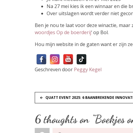
Na 27 mei kies ik een winnaar en die b
Over uitslagen wordt verder niet gec
Ben je nou te laat voor deze winactie, maar 
woordjes Op de boerderij
‘ op Bol.
Hou mijn website in de gaten want er zijn z
Geschreven door
Peggy Kegel
B
QUATT EVENT 2025: 6 BAANBREKENDE INNOVA
e
6 thoughts on “
Boekjes o
r