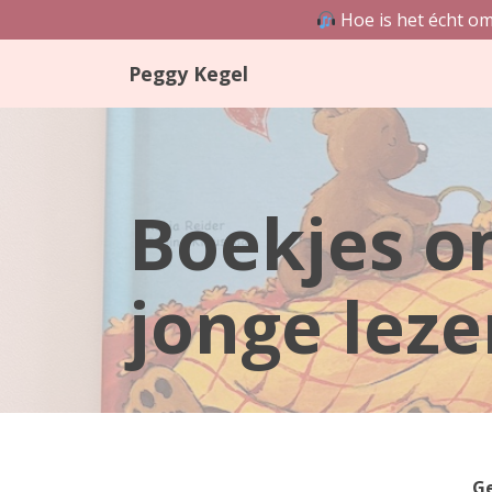
Hoe is het écht om
Skip
Peggy Kegel
to
content
Boekjes o
jonge leze
Ge