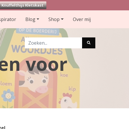
Knuffelthijs Kletskast
spirator
Blog
Shop
Over mij
en voor
gel