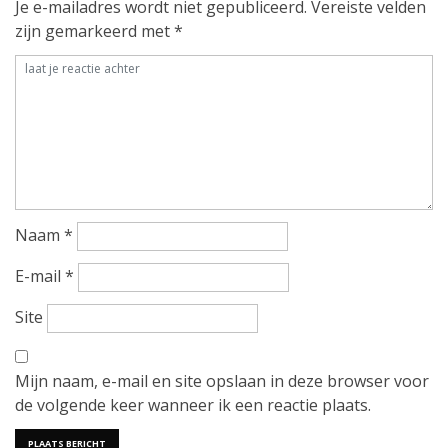
Je e-mailadres wordt niet gepubliceerd.
Vereiste velden
i
zijn gemarkeerd met
*
c
h
t
n
a
Naam
*
v
E-mail
*
i
Site
g
Mijn naam, e-mail en site opslaan in deze browser voor
a
de volgende keer wanneer ik een reactie plaats.