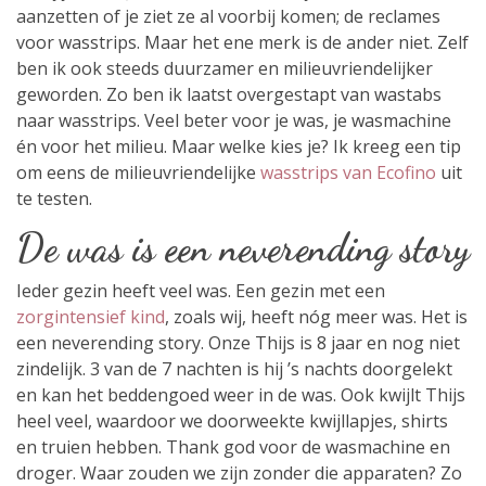
aanzetten of je ziet ze al voorbij komen; de reclames
voor wasstrips. Maar het ene merk is de ander niet. Zelf
ben ik ook steeds duurzamer en milieuvriendelijker
geworden. Zo ben ik laatst overgestapt van wastabs
naar wasstrips. Veel beter voor je was, je wasmachine
én voor het milieu. Maar welke kies je? Ik kreeg een tip
om eens de milieuvriendelijke
wasstrips van Ecofino
uit
te testen.
De was is een neverending story
Ieder gezin heeft veel was. Een gezin met een
zorgintensief kind
, zoals wij, heeft nóg meer was. Het is
een neverending story. Onze Thijs is 8 jaar en nog niet
zindelijk. 3 van de 7 nachten is hij ’s nachts doorgelekt
en kan het beddengoed weer in de was. Ook kwijlt Thijs
heel veel, waardoor we doorweekte kwijllapjes, shirts
en truien hebben. Thank god voor de wasmachine en
droger. Waar zouden we zijn zonder die apparaten? Zo