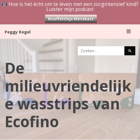
Hoe is het écht om te leven met een zorgintensief kind?
Luister mijn podcast
Knuffelthijs Kletskast
Skip
Peggy Kegel
to
content
De
milieuvriendelijk
e wasstrips van
Ecofino