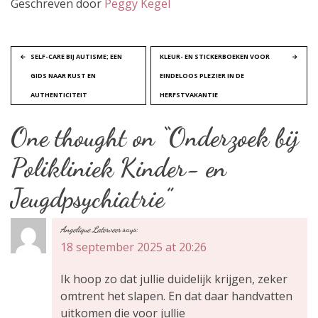
Geschreven door
Peggy Kegel
B
SELF-CARE BIJ AUTISME; EEN
KLEUR- EN STICKERBOEKEN VOOR
GIDS NAAR RUST EN
EINDELOOS PLEZIER IN DE
e
AUTHENTICITEIT
HERFSTVAKANTIE
r
One thought on “
Onderzoek bij
i
Polikliniek Kinder- en
c
Jeugdpsychiatrie
”
h
Angelique Laterveer
says:
t
18 september 2025 at 20:26
n
Ik hoop zo dat jullie duidelijk krijgen, zeker
omtrent het slapen. En dat daar handvatten
a
uitkomen die voor jullie