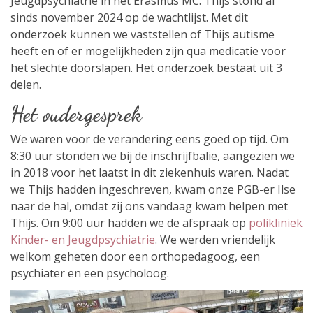
Jeugdpsychiatrie in het Erasmus MC. Thijs stond al
sinds november 2024 op de wachtlijst. Met dit
onderzoek kunnen we vaststellen of Thijs autisme
heeft en of er mogelijkheden zijn qua medicatie voor
het slechte doorslapen. Het onderzoek bestaat uit 3
delen.
Het oudergesprek
We waren voor de verandering eens goed op tijd. Om
8:30 uur stonden we bij de inschrijfbalie, aangezien we
in 2018 voor het laatst in dit ziekenhuis waren. Nadat
we Thijs hadden ingeschreven, kwam onze PGB-er Ilse
naar de hal, omdat zij ons vandaag kwam helpen met
Thijs. Om 9:00 uur hadden we de afspraak op
polikliniek
Kinder- en Jeugdpsychiatrie
. We werden vriendelijk
welkom geheten door een orthopedagoog, een
psychiater en een psycholoog.