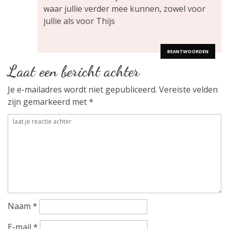
v
waar jullie verder mee kunnen, zowel voor
jullie als voor Thijs
i
g
BEANTWOORDEN
Laat een bericht achter
a
Je e-mailadres wordt niet gepubliceerd.
Vereiste velden
t
zijn gemarkeerd met
*
i
e
Naam
*
E-mail
*