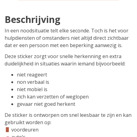
met
een
Beschrijving
beperking’
–
In een noodsituatie telt elke seconde. Toch is het voor
Voor
hulpdiensten of omstanders niet altijd direct zichtbaar
hulpdiensten
dat er een persoon met een beperking aanwezig is.
&
Deze sticker zorgt voor snelle herkenning en extra
noodsituaties
duidelijkheid in situaties waarin iemand bijvoorbeeld:
aantal
niet reageert
non verbaal is
niet mobiel is
zich kan verzetten of weglopen
gevaar niet goed herkent
De sticker is ontworpen om snel leesbaar te zijn en kan
gebruikt worden op:
voordeuren