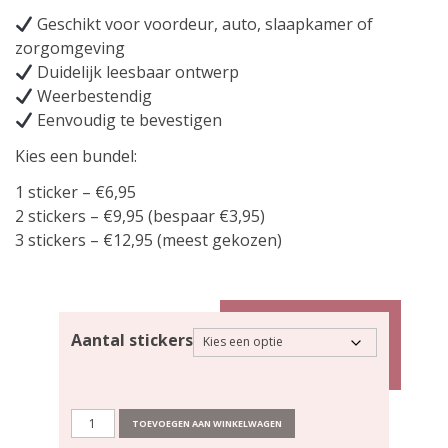
Geschikt voor voordeur, auto, slaapkamer of
zorgomgeving
Duidelijk leesbaar ontwerp
Weerbestendig
Eenvoudig te bevestigen
Kies een bundel:
1 sticker – €6,95
2 stickers – €9,95 (bespaar €3,95)
3 stickers – €12,95 (meest gekozen)
Aantal stickers
Sticker
TOEVOEGEN AAN WINKELWAGEN
‘Persoon