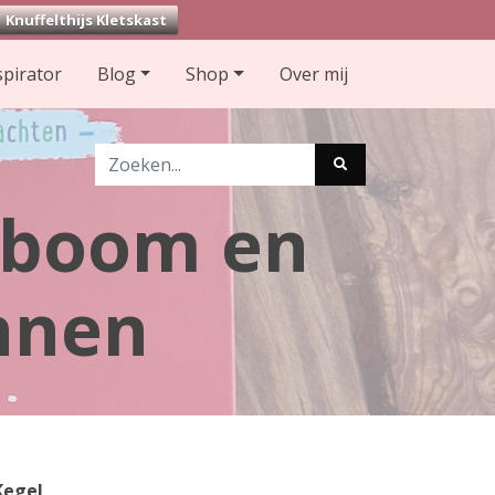
Knuffelthijs Kletskast
spirator
Blog
Shop
Over mij
tboom en
nnen
Kegel