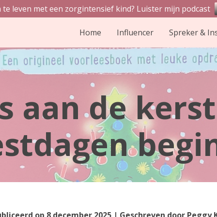
 te leven met een zorgintensief kind? Luister mijn podcast
Home
Influencer
Spreker & In
s aan de kers
eestdagen begi
bliceerd op
8 december 2025
| Geschreven door
Peggy 