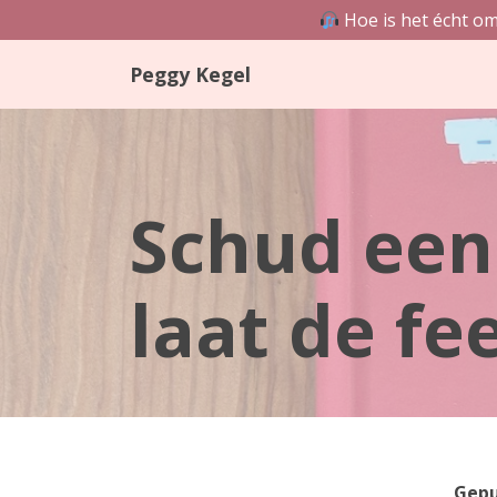
Hoe is het écht om
Skip
Peggy Kegel
to
content
Schud een
laat de f
Gepu