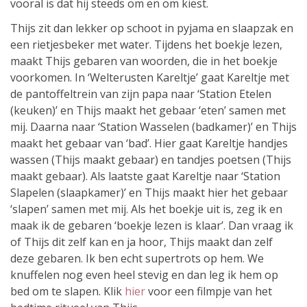
vooral is dat hij steeds om en om kiest.
Thijs zit dan lekker op schoot in pyjama en slaapzak en
een rietjesbeker met water. Tijdens het boekje lezen,
maakt Thijs gebaren van woorden, die in het boekje
voorkomen. In ‘Welterusten Kareltje’ gaat Kareltje met
de pantoffeltrein van zijn papa naar ‘Station Etelen
(keuken)’ en Thijs maakt het gebaar ‘eten’ samen met
mij. Daarna naar ‘Station Wasselen (badkamer)’ en Thijs
maakt het gebaar van ‘bad’. Hier gaat Kareltje handjes
wassen (Thijs maakt gebaar) en tandjes poetsen (Thijs
maakt gebaar). Als laatste gaat Kareltje naar ‘Station
Slapelen (slaapkamer)’ en Thijs maakt hier het gebaar
‘slapen’ samen met mij. Als het boekje uit is, zeg ik en
maak ik de gebaren ‘boekje lezen is klaar’. Dan vraag ik
of Thijs dit zelf kan en ja hoor, Thijs maakt dan zelf
deze gebaren. Ik ben echt supertrots op hem. We
knuffelen nog even heel stevig en dan leg ik hem op
bed om te slapen. Klik
hier
voor een filmpje van het