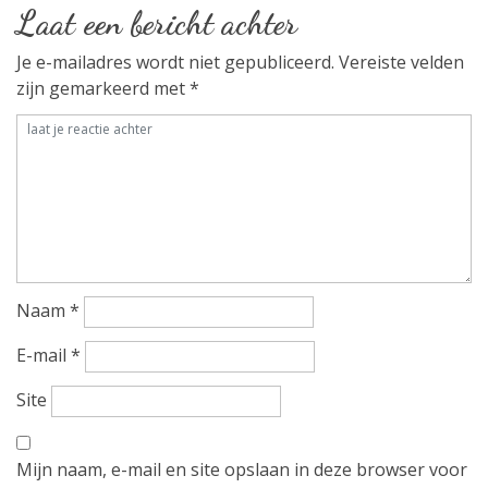
Laat een bericht achter
r
Je e-mailadres wordt niet gepubliceerd.
Vereiste velden
i
zijn gemarkeerd met
*
c
h
t
n
a
Naam
*
v
E-mail
*
i
Site
g
Mijn naam, e-mail en site opslaan in deze browser voor