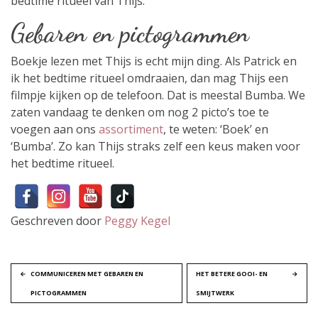
bedtime ritueel van Thijs.
Gebaren en pictogrammen
Boekje lezen met Thijs is echt mijn ding. Als Patrick en
ik het bedtime ritueel omdraaien, dan mag Thijs een
filmpje kijken op de telefoon. Dat is meestal Bumba. We
zaten vandaag te denken om nog 2 picto’s toe te
voegen aan ons
assortiment
, te weten: ‘Boek’ en
‘Bumba’. Zo kan Thijs straks zelf een keus maken voor
het bedtime ritueel.
Geschreven door
Peggy Kegel
B
COMMUNICEREN MET GEBAREN EN
HET BETERE GOOI- EN
PICTOGRAMMEN
SMIJTWERK
e