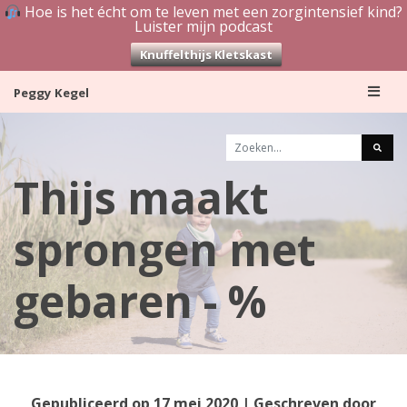
Hoe is het écht om te leven met een zorgintensief kind?
Luister mijn podcast
Knuffelthijs Kletskast
Skip
Peggy Kegel
to
content
Thijs maakt
sprongen met
gebaren - %
Gepubliceerd op
17 mei 2020
| Geschreven door