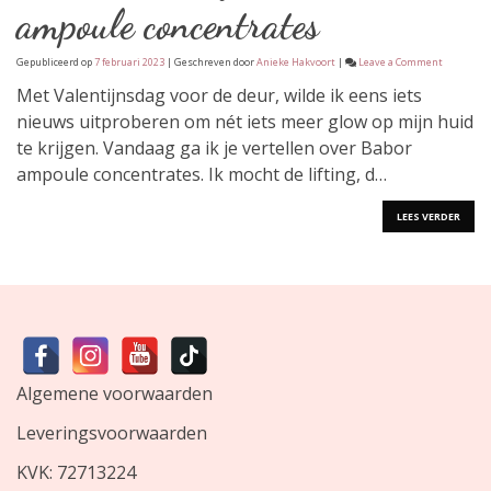
ampoule concentrates
on
Gepubliceerd op
7 februari 2023
| Geschreven door
Anieke Hakvoort
|
Leave a Comment
Anieke’s
beautytalk
Met Valentijnsdag voor de deur, wilde ik eens iets
Babor
nieuws uitproberen om nét iets meer glow op mijn huid
ampoule
concentra
te krijgen. Vandaag ga ik je vertellen over Babor
ampoule concentrates. Ik mocht de lifting, d…
LEES VERDER
Algemene voorwaarden
Leveringsvoorwaarden
KVK: 72713224