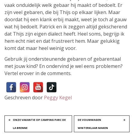
vaak onduidelijk welk gebaar hij maakt of bedoelt. Er
zijn veel gebaren, die bij Thijs op elkaar lijken. Maar
doordat hij een klank erbij maakt, weet je toch al gauw
wat hij bedoelt. Patrick en ik zeggen altijd gekscherend
dat Thijs zijn eigen dialect heeft. Heel soms, begrijp ik
hem echt niet en dat frustreert hem. Maar gelukkig
komt dat maar heel weinig voor.
Gebruik jij ondersteunende gebaren of gebarentaal
met jouw kind? En ondervind je wel eens problemen?
Vertel erover in de comments.
Geschreven door
Peggy Kegel
B
ONZE VAKANTIE OP CAMPING PARC DE
DE VOUWWAGEN
LA BRENNE
WINTERKLAAR MAKEN