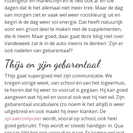
rozengeur en maneschijn en ik heb ook af en toe
dagen dat ik het allemaal niet meer trek. Maar de dag
van morgen ziet er vaak wel weer rooskleurig uit en
begin ik de dag weer vol energie. Dat heeft natuurlijk
voor een groot deel te maken met de supplementen,
die ik neem. Maar goed, daar gaat deze blog niet over.
Vandeweek zat ik in de auto ineens te denken: ‘Zijn er
ook nadelen van gebarentaal’?
Thijs en zijn gebarentaal
Thijs gaat supergoed met zijn communicatie. We
kregen vorige week, van school én van het logeerhuis,
te horen dat hij weer zo vooruit is gegaan. Hij kan goed
aangeven wat hij wil en vooral ook wat hij niet wil. Zijn
gebarentaal vocabulaire (zo noem ik het altijd) is weer
uitgebreid en ook maakt hij meer klanken. De
spraakcomputer
wordt, vooral op school, ook heel
goed gebruikt. Thijs wordt er steeds handiger in. Qua
spraak lijkt het ook vooruit te gaan. Er komen wel wat