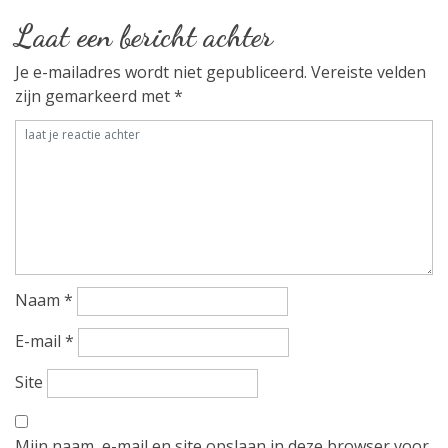
e
Laat een bericht achter
r
Je e-mailadres wordt niet gepubliceerd.
Vereiste velden
i
zijn gemarkeerd met
*
c
h
t
n
a
Naam
*
v
E-mail
*
i
Site
g
Mijn naam, e-mail en site opslaan in deze browser voor