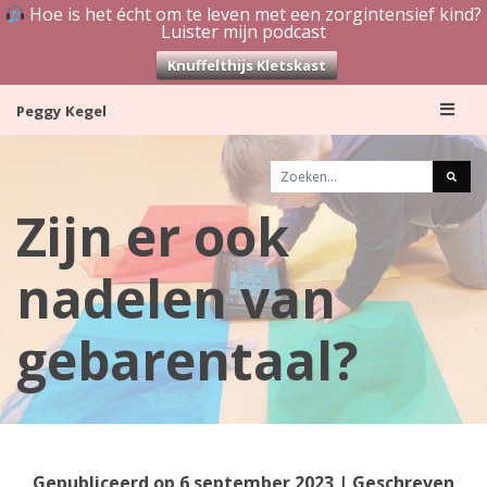
Hoe is het écht om te leven met een zorgintensief kind?
Luister mijn podcast
Knuffelthijs Kletskast
Skip
Peggy Kegel
to
content
Zijn er ook
nadelen van
gebarentaal?
Gepubliceerd op
6 september 2023
| Geschreven