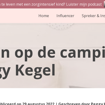
 te leven met een zorgintensief kind? Luister mijn podcast
Home
Influencer
Spreker & In
 op de campin
gy Kegel
bliceerd op
29 augustus 2022
| Geschreven door
Peggy 