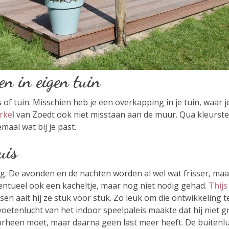
n in eigen tuin
s of tuin. Misschien heb je een overkapping in je tuin, waar 
rkel
van Zoedt ook niet misstaan aan de muur. Qua kleurstell
aal wat bij je past.
uis
g. De avonden en de nachten worden al wel wat frisser, maa
ntueel ook een kacheltje, maar nog niet nodig gehad.
Thijs
en aait hij ze stuk voor stuk. Zo leuk om die ontwikkeling t
voetenlucht van het indoor speelpaleis maakte dat hij niet 
oorheen moet, maar daarna geen last meer heeft. De buitenlu