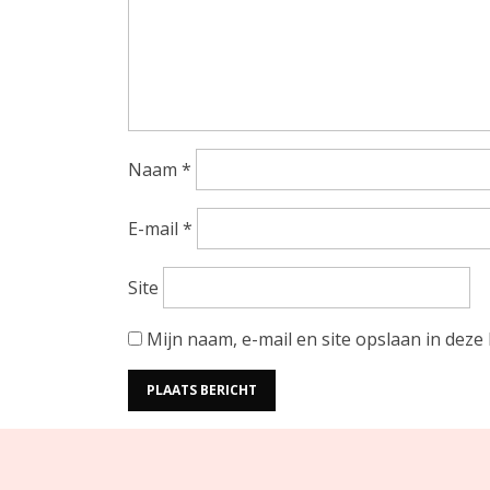
t
n
a
v
Naam
*
i
E-mail
*
g
Site
a
Mijn naam, e-mail en site opslaan in deze
t
i
e