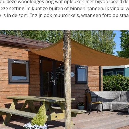
Ik zou deze woodlodges nog wat opleuken met bijvoorbeeld d
ze setting. Je kunt ze buiten of binnen hangen. Ik vind bijv
e is in de zon’. Er zijn ook muurcirkels, waar een foto op sta