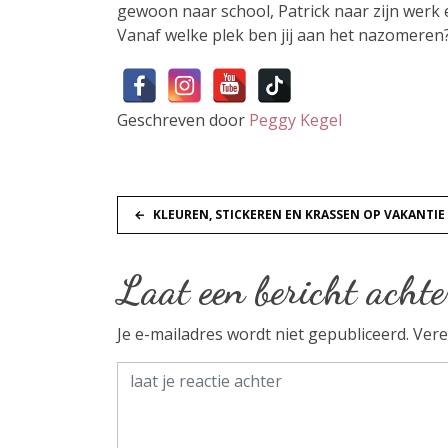
gewoon naar school, Patrick naar zijn werk e
Vanaf welke plek ben jij aan het nazomeren
Geschreven door
Peggy Kegel
B
KLEUREN, STICKEREN EN KRASSEN OP VAKANTIE
e
Laat een bericht achte
r
Je e-mailadres wordt niet gepubliceerd.
Vere
i
c
h