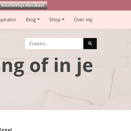
Knuffelthijs Kletskast
spirator
Blog
Shop
Over mij
g of in je
Kegel