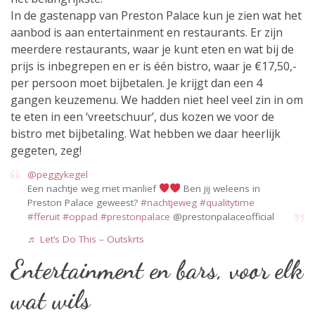
In de gastenapp van Preston Palace kun je zien wat het
aanbod is aan entertainment en restaurants. Er zijn
meerdere restaurants, waar je kunt eten en wat bij de
prijs is inbegrepen en er is één bistro, waar je €17,50,-
per persoon moet bijbetalen. Je krijgt dan een 4
gangen keuzemenu. We hadden niet heel veel zin in om
te eten in een ‘vreetschuur’, dus kozen we voor de
bistro met bijbetaling. Wat hebben we daar heerlijk
gegeten, zeg!
@peggykegel
Een nachtje weg met manlief
Ben jij weleens in
Preston Palace geweest?
#nachtjeweg
#qualitytime
#fferuit
#oppad
#prestonpalace
@prestonpalaceofficial
♬ Let’s Do This – Outskrts
Entertainment en bars, voor elk
wat wils