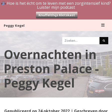
Hoe is het écht om te leven met een zorgintensief kind?
Luister mijn podcast
Knuffelthijs Kletskast
Skip
Peggy Kegel
to
content
Overnachten in
Preston Palace -
Peggy Kegel
Gepubliceerd op
24 oktober 2022
| Geschreven door