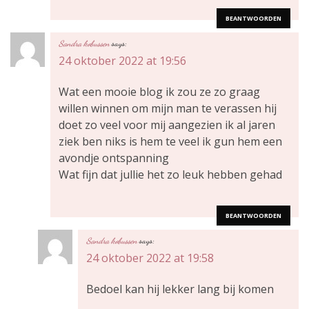
t
BEANTWOORDEN
i
Sandra kobussen
says:
24 oktober 2022 at 19:56
e
Wat een mooie blog ik zou ze zo graag
willen winnen om mijn man te verassen hij
doet zo veel voor mij aangezien ik al jaren
ziek ben niks is hem te veel ik gun hem een
avondje ontspanning
Wat fijn dat jullie het zo leuk hebben gehad
BEANTWOORDEN
Sandra kobussen
says:
24 oktober 2022 at 19:58
Bedoel kan hij lekker lang bij komen