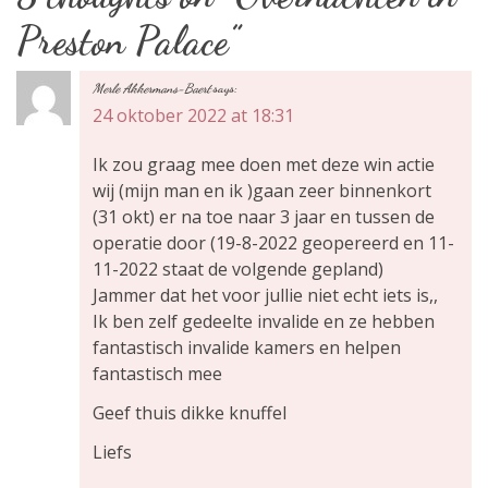
Preston Palace
”
i
c
Merle Akkermans-Baert
says:
24 oktober 2022 at 18:31
h
Ik zou graag mee doen met deze win actie
t
wij (mijn man en ik )gaan zeer binnenkort
(31 okt) er na toe naar 3 jaar en tussen de
n
operatie door (19-8-2022 geopereerd en 11-
a
11-2022 staat de volgende gepland)
Jammer dat het voor jullie niet echt iets is,,
v
Ik ben zelf gedeelte invalide en ze hebben
fantastisch invalide kamers en helpen
i
fantastisch mee
g
Geef thuis dikke knuffel
Liefs
a