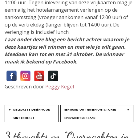
11:00 uur. Tegen inlevering van deze vrijkaarten mag je
eenmalig het hotelarrangement verlengen op de
aankomstdag (vroeger aankomen vanaf 12:00 uur) of
op de vertrekdag (langer blijven tot 14:00 uur). De
verlenging is inclusief lunch.
Laat onder deze blog een bericht achter waarom je
deze kaartjes wil winnen en met wie je wilt gaan.
Meedoen kan tot en met 31 oktober. De winnaar
maak ik bekend op Facebook.
Geschreven door
Peggy Kegel
B
DE LEUKSTE IDEEËN VOOR
EEN BURN-OUT NA EEN ONTSTOKEN
SINT EN KERST
EVENWICHTSORGAAN
e
3 thoughts on “
Overnachten in
r