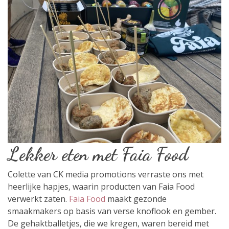
Lekker eten met Faia Food
Colette van CK media promotions verraste ons met
heerlijke hapjes, waarin producten van Faia Food
verwerkt zaten.
Faia Food
maakt gezonde
smaakmakers op basis van verse knoflook en gember.
De gehaktballetjes, die we kregen, waren bereid met