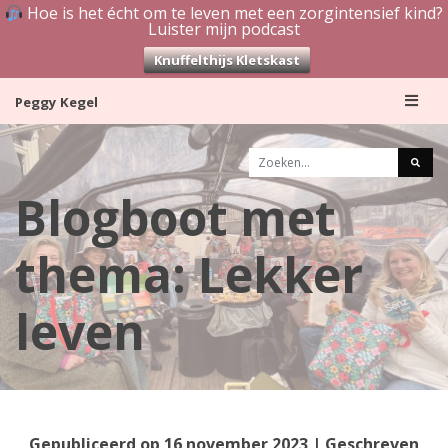
Hoe is het écht om te leven met een zorgintensief kind?
Luister mijn podcast
Knuffelthijs Kletskast
Skip
Peggy Kegel
to
content
Blogboot met
thema: Lekker
leven
Gepubliceerd op
16 november 2023
| Geschreven