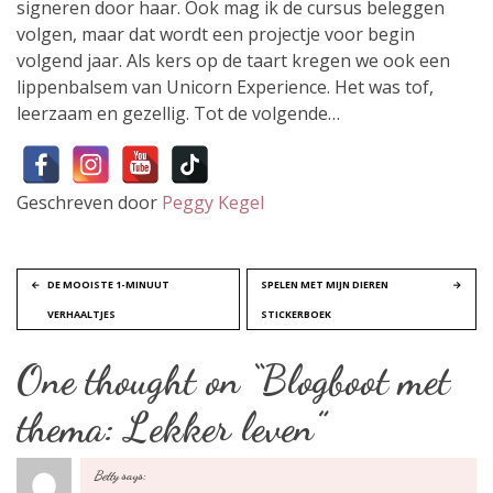
signeren door haar. Ook mag ik de cursus beleggen
volgen, maar dat wordt een projectje voor begin
volgend jaar. Als kers op de taart kregen we ook een
lippenbalsem van Unicorn Experience. Het was tof,
leerzaam en gezellig. Tot de volgende…
Geschreven door
Peggy Kegel
B
DE MOOISTE 1-MINUUT
SPELEN MET MIJN DIEREN
VERHAALTJES
STICKERBOEK
e
One thought on “
Blogboot met
r
thema: Lekker leven
”
i
c
Betty
says: