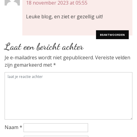
18 november 2023 at 05:55
h
Leuke blog, en ziet er gezellig uit!
t
n
BEANTWOORDEN
Laat een bericht achter
a
Je e-mailadres wordt niet gepubliceerd.
Vereiste velden
v
zijn gemarkeerd met
*
i
g
a
t
i
Naam
*