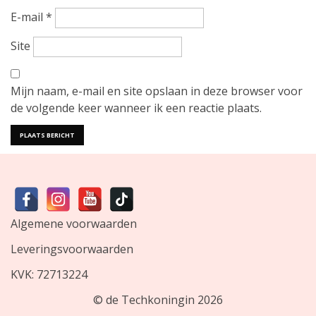
v
E-mail
*
i
Site
g
Mijn naam, e-mail en site opslaan in deze browser voor
a
de volgende keer wanneer ik een reactie plaats.
t
i
e
Algemene voorwaarden
Leveringsvoorwaarden
KVK: 72713224
©
de Techkoningin
2026