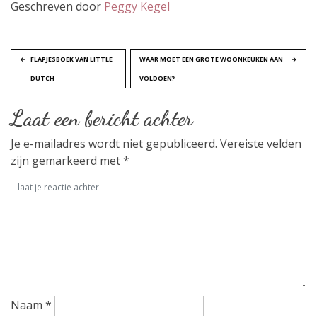
Geschreven door
Peggy Kegel
B
FLAPJESBOEK VAN LITTLE
WAAR MOET EEN GROTE WOONKEUKEN AAN
DUTCH
VOLDOEN?
e
Laat een bericht achter
r
Je e-mailadres wordt niet gepubliceerd.
Vereiste velden
i
zijn gemarkeerd met
*
c
h
t
n
a
Naam
*