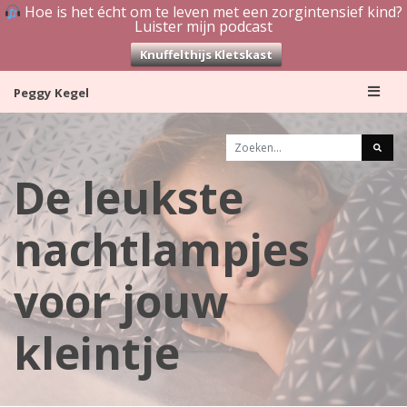
Hoe is het écht om te leven met een zorgintensief kind?
Luister mijn podcast
Knuffelthijs Kletskast
Skip
Peggy Kegel
to
content
De leukste
nachtlampjes
voor jouw
kleintje