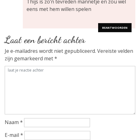
v
Thijs is zo’n tevreden mannetje en zou wel
eens met hem willen spelen
i
g
BEANTWOORDEN
Laat een bericht achter
a
Je e-mailadres wordt niet gepubliceerd.
Vereiste velden
t
zijn gemarkeerd met
*
i
e
Naam
*
E-mail
*