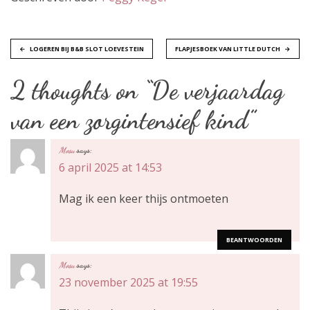
B
LOGEREN BIJ B&B SLOT LOEVESTEIN
FLAPJESBOEK VAN LITTLE DUTCH
e
2 thoughts on “
De verjaardag
r
van een zorgintensief kind
”
i
Mosu
says:
c
6 april 2025 at 14:53
h
Mag ik een keer thijs ontmoeten
t
BEANTWOORDEN
n
Mosu
says:
23 november 2025 at 19:55
a