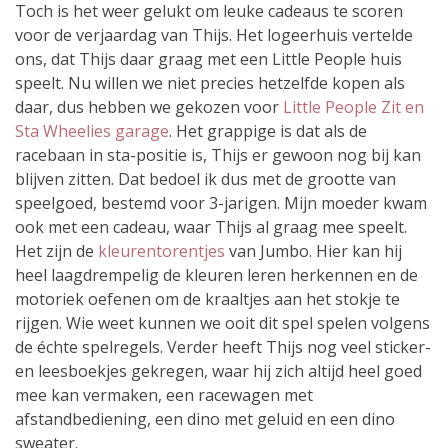
Toch is het weer gelukt om leuke cadeaus te scoren
voor de verjaardag van Thijs. Het logeerhuis vertelde
ons, dat Thijs daar graag met een Little People huis
speelt. Nu willen we niet precies hetzelfde kopen als
daar, dus hebben we gekozen voor
Little People Zit en
Sta Wheelies garage
. Het grappige is dat als de
racebaan in sta-positie is, Thijs er gewoon nog bij kan
blijven zitten. Dat bedoel ik dus met de grootte van
speelgoed, bestemd voor 3-jarigen. Mijn moeder kwam
ook met een cadeau, waar Thijs al graag mee speelt.
Het zijn de
kleurentorentjes
van Jumbo. Hier kan hij
heel laagdrempelig de kleuren leren herkennen en de
motoriek oefenen om de kraaltjes aan het stokje te
rijgen. Wie weet kunnen we ooit dit spel spelen volgens
de échte spelregels. Verder heeft Thijs nog veel sticker-
en leesboekjes gekregen, waar hij zich altijd heel goed
mee kan vermaken, een racewagen met
afstandbediening, een dino met geluid en een dino
sweater.