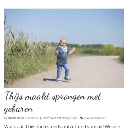
Thijs maakt sprongen met
gebaren
on
Gepubliceerd op
17 mei 2020
| Geschreven door
Peggy Kegel
|
Leave a Comment
Thijs
maakt
Wat gaat Thijs toch steeds ontzettend vooruit! We zijn