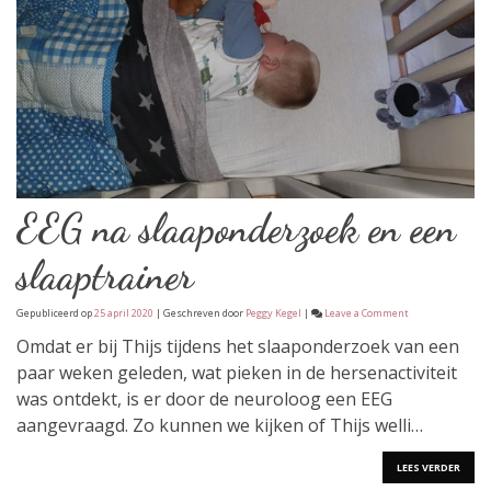
EEG na slaaponderzoek en een
slaaptrainer
on
Gepubliceerd op
25 april 2020
| Geschreven door
Peggy Kegel
|
Leave a Comment
EEG
na
Omdat er bij Thijs tijdens het slaaponderzoek van een
slaaponderzoek
paar weken geleden, wat pieken in de hersenactiviteit
en
een
was ontdekt, is er door de neuroloog een EEG
slaaptrainer
aangevraagd. Zo kunnen we kijken of Thijs welli…
LEES VERDER