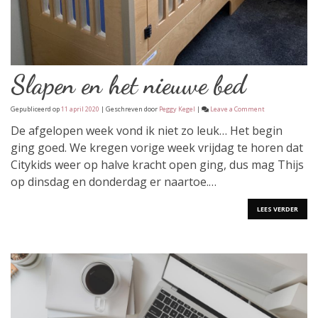
Slapen en het nieuwe bed
on
Gepubliceerd op
11 april 2020
| Geschreven door
Peggy Kegel
|
Leave a Comment
Slapen
en
De afgelopen week vond ik niet zo leuk… Het begin
het
ging goed. We kregen vorige week vrijdag te horen dat
nieuwe
bed
Citykids weer op halve kracht open ging, dus mag Thijs
op dinsdag en donderdag er naartoe.…
LEES VERDER