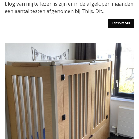
blog van mij te lezen is zijn er in de afgelopen maanden
op
een
een aantal testen afgenomen bij Thijs. Dit…
rij…
LEES VERDER