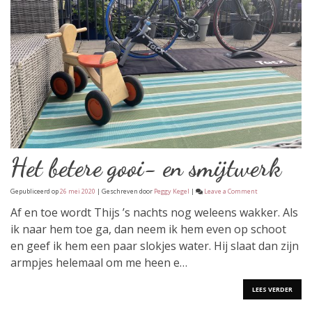
Het betere gooi- en smijtwerk
on
Gepubliceerd op
26 mei 2020
| Geschreven door
Peggy Kegel
|
Leave a Comment
Het
betere
Af en toe wordt Thijs ’s nachts nog weleens wakker. Als
gooi-
ik naar hem toe ga, dan neem ik hem even op schoot
en
smijtwerk
en geef ik hem een paar slokjes water. Hij slaat dan zijn
armpjes helemaal om me heen e…
LEES VERDER