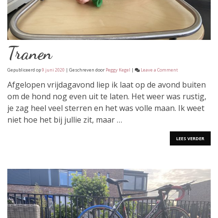
Tranen
on
Gepubliceerd op
9 juni 2020
| Geschreven door
Peggy Kegel
|
Leave a Comment
Tranen
Afgelopen vrijdagavond liep ik laat op de avond buiten
om de hond nog even uit te laten. Het weer was rustig,
je zag heel veel sterren en het was volle maan. Ik weet
niet hoe het bij jullie zit, maar …
LEES VERDER