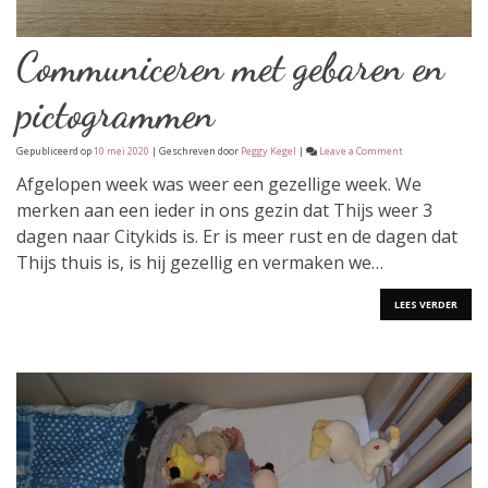
Communiceren met gebaren en
pictogrammen
on
Gepubliceerd op
10 mei 2020
| Geschreven door
Peggy Kegel
|
Leave a Comment
Communiceren
met
Afgelopen week was weer een gezellige week. We
gebaren
merken aan een ieder in ons gezin dat Thijs weer 3
en
pictogrammen
dagen naar Citykids is. Er is meer rust en de dagen dat
Thijs thuis is, is hij gezellig en vermaken we…
LEES VERDER