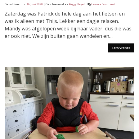
on
Gepubliceerd op
16 juni 2020
| Geschreven door
Peggy Kegel
|
Leave a Comment
Frustratie
ten
Zaterdag was Patrick de hele dag aan het fietsen en
top
was ik alleen met Thijs. Lekker een dagje relaxen.
Mandy was afgelopen week bij haar vader, dus die was
er ook niet. We zijn buiten gaan wandelen en…
LEES VERDER