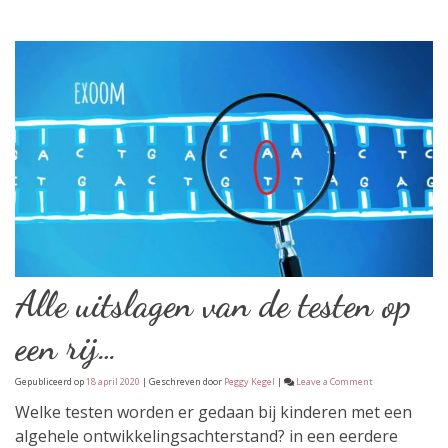
Alle uitslagen van de testen op
een rij…
on
Gepubliceerd op
18 april 2020
| Geschreven door
Peggy Kegel
|
Leave a Comment
Alle
uitslagen
Welke testen worden er gedaan bij kinderen met een
van
algehele ontwikkelingsachterstand? in een eerdere
de
testen