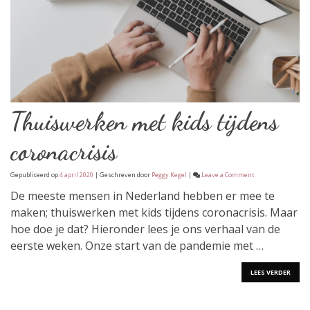
Thuiswerken met kids tijdens
coronacrisis
on
Gepubliceerd op
4 april 2020
| Geschreven door
Peggy Kegel
|
Leave a Comment
Thuiswerken
met
De meeste mensen in Nederland hebben er mee te
kids
maken; thuiswerken met kids tijdens coronacrisis. Maar
tijdens
coronacrisis
hoe doe je dat? Hieronder lees je ons verhaal van de
eerste weken. Onze start van de pandemie met …
LEES VERDER