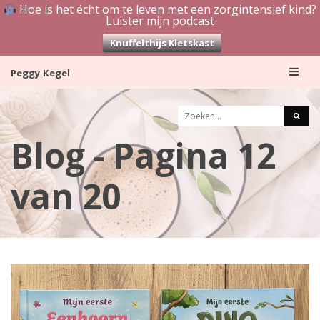
Hoe is het écht om te leven met een zorgintensief kind?
Luister mijn podcast
Knuffelthijs Kletskast
Skip
Peggy Kegel
to
content
Blog - Pagina 12
van 20
B
l