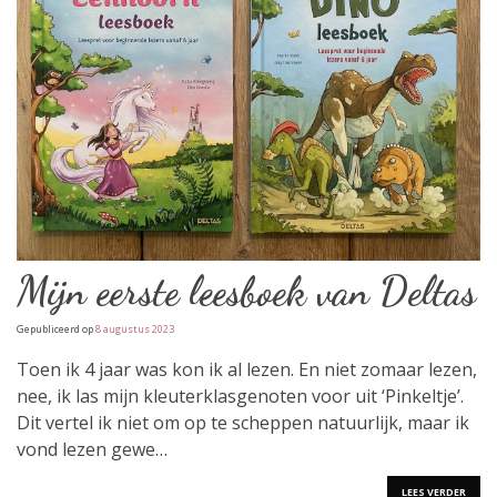
o
g
Mijn eerste leesboek van Deltas
Gepubliceerd op
8 augustus 2023
Toen ik 4 jaar was kon ik al lezen. En niet zomaar lezen,
nee, ik las mijn kleuterklasgenoten voor uit ‘Pinkeltje’.
Dit vertel ik niet om op te scheppen natuurlijk, maar ik
vond lezen gewe…
LEES VERDER